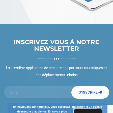
INSCRIVEZ VOUS À NOTRE
NEWSLETTER
La première application de sécurité des parcours touristiques et
des déplacements urbains
S'INSCRIRE
En naviguant sur notre site, vous acceptez l’utilisation d'un cookie
Copyright © by
Safy City
2017. Tous droits réservés.
Accepter
de mesure d'audience.
En savoir plus