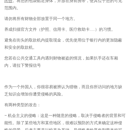
闭合
。将您的包袋贴近身体，并放在身前携带，使其位于您的可见
范围内。
请勿将所有财物全部放置于同一个地方。
养成扫描官方文件（护照、信用卡、医疗救助卡……）的习惯。
避免在街头的取款机内提取现金，优先使用位于银行内的更加隐蔽
和安全的取款机。
您若在公共交通工具内遇到财物被盗的情况，如果扒手还在车厢
内，请拉下警报信号
作为一个外国人，你很容易被辨认为猎物，而且你所访问的地方缺
乏知识会增加你遭受侵略的风险。
有两种类型的攻击：
– 机会主义的侵略：这是一种随意的侵略，取决于侵略者的背景和可
能性。除了某些地方和某些地区，很难以预防的方式来确定这种侵
略的背景。后者主要是以惊喜为基础，是侵略者给恶作剧带来的可