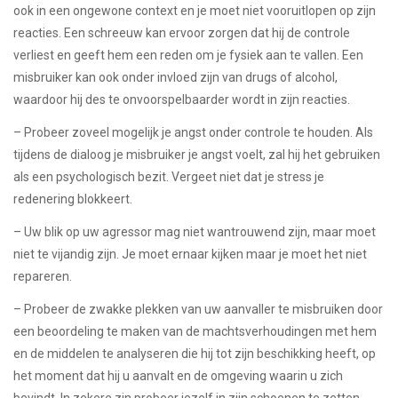
ook in een ongewone context en je moet niet vooruitlopen op zijn
reacties. Een schreeuw kan ervoor zorgen dat hij de controle
verliest en geeft hem een ​​reden om je fysiek aan te vallen. Een
misbruiker kan ook onder invloed zijn van drugs of alcohol,
waardoor hij des te onvoorspelbaarder wordt in zijn reacties.
– Probeer zoveel mogelijk je angst onder controle te houden. Als
tijdens de dialoog je misbruiker je angst voelt, zal hij het gebruiken
als een psychologisch bezit. Vergeet niet dat je stress je
redenering blokkeert.
– Uw blik op uw agressor mag niet wantrouwend zijn, maar moet
niet te vijandig zijn. Je moet ernaar kijken maar je moet het niet
repareren.
– Probeer de zwakke plekken van uw aanvaller te misbruiken door
een beoordeling te maken van de machtsverhoudingen met hem
en de middelen te analyseren die hij tot zijn beschikking heeft, op
het moment dat hij u aanvalt en de omgeving waarin u zich
bevindt. In zekere zin probeer jezelf in zijn schoenen te zetten.