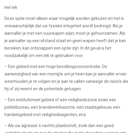
Het lek
Deze optie moet alleen waar mogelijk worden gekozen en het is
onwaarschijnlijk dat uw fysieke integriteit wordt bedreigd. Als je
aanvaller je met een vuurwapen wijst, moet je gehoorzamen. Als
je aanvaller op een afstand staat en geen wapen heeft dat je kan
bereiken, kan ontsnappen een optie zijn. In dit geval is het
noodzakelijk om een ​​lek te gebruiken voor:
– Een gebied met een hoge bevolkingsconcentratie. De
aanwezigheid van een menigte om je heen kan je aanvaller ervan
weerhouden je te volgen en je aan te vallen vanwege de risico’s die
hij of zij neemt en de potentiële getuigen.
– Een institutioneel gebied of een veiligheidszone zoals een
politiebureau, een brandweerkazerne, een staatsgebouw, een
handelsgebied met veiligheidsagenten, enz.
– Als uw agressie ‘s nachts plaatsvindt, zoek dan een goed
verlichte plaats en gun de straten die grote slagaders vormen om