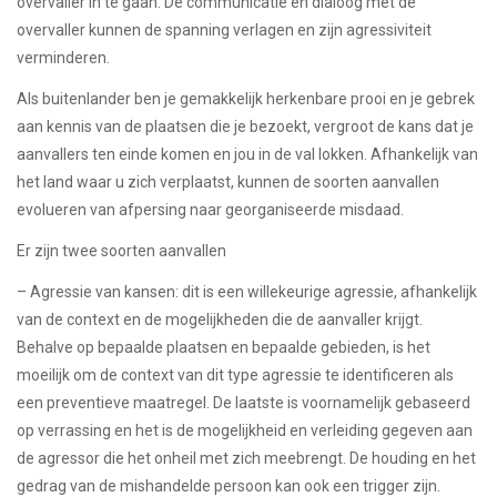
overvaller in te gaan. De communicatie en dialoog met de
overvaller kunnen de spanning verlagen en zijn agressiviteit
verminderen.
Als buitenlander ben je gemakkelijk herkenbare prooi en je gebrek
aan kennis van de plaatsen die je bezoekt, vergroot de kans dat je
aanvallers ten einde komen en jou in de val lokken. Afhankelijk van
het land waar u zich verplaatst, kunnen de soorten aanvallen
evolueren van afpersing naar georganiseerde misdaad.
Er zijn twee soorten aanvallen
– Agressie van kansen: dit is een willekeurige agressie, afhankelijk
van de context en de mogelijkheden die de aanvaller krijgt.
Behalve op bepaalde plaatsen en bepaalde gebieden, is het
moeilijk om de context van dit type agressie te identificeren als
een preventieve maatregel. De laatste is voornamelijk gebaseerd
op verrassing en het is de mogelijkheid en verleiding gegeven aan
de agressor die het onheil met zich meebrengt. De houding en het
gedrag van de mishandelde persoon kan ook een trigger zijn.