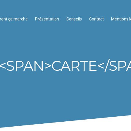
ent ça marche
Présentation
Conseils
Contact
Mentions l
 <SPAN>CARTE</SP