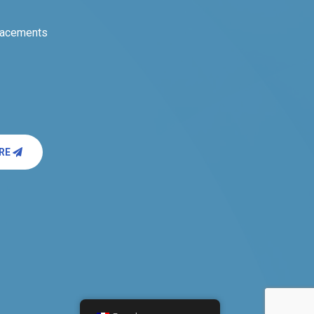
placements
IRE